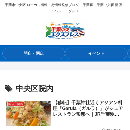
千葉市中央区 ローカル情報・街情報発信ブログ – 千葉駅・千葉中央駅 新店・
イベント・グルメ
開店・閉店
イベント
中央区院内
【移転】千葉神社近くアジアン料
開店・閉店
理「Garula（ガルラ）」がシェア
レストラン形態へ｜JR千葉駅す
ぐウェストリオ他に出店（2026
年2月）
2026.02.11