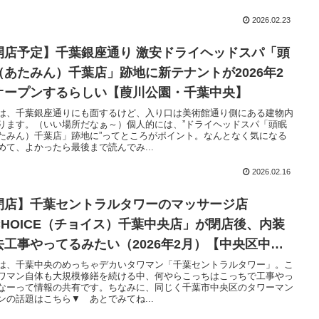
2026.02.23
開店予定】千葉銀座通り 激安ドライヘッドスパ「頭
（あたみん）千葉店」跡地に新テナントが2026年2
オープンするらしい【葭川公園・千葉中央】
は、千葉銀座通りにも面するけど、入り口は美術館通り側にある建物内
ります。（いい場所だなぁ～）個人的には、”ドライヘッドスパ「頭眠
たみん）千葉店」跡地に”ってところがポイント。なんとなく気になる
めて、よかったら最後まで読んでみ...
2026.02.16
閉店】千葉セントラルタワーのマッサージ店
CHOICE（チョイス）千葉中央店」が閉店後、内装
去工事やってるみたい（2026年2月）【中央区中
】
は、千葉中央のめっちゃデカいタワマン「千葉セントラルタワー」。こ
ワマン自体も大規模修繕を続ける中、何やらこっちはこっちで工事やっ
なーって情報の共有です。ちなみに、同じく千葉市中央区のタワーマン
ンの話題はこちら▼ あとでみてね...