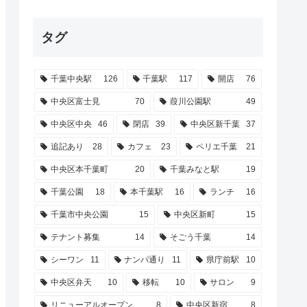
らしいで【中央区市場町】
タグ
千葉中央駅
126
千葉駅
117
開店
76
中央区富士見
70
葭川公園駅
49
中央区中央
46
閉店
39
中央区新千葉
37
追記あり
28
カフェ
23
ペリエ千葉
21
中央区本千葉町
20
千葉みなと駅
19
千葉公園
18
本千葉駅
16
ランチ
16
千葉市中央公園
15
中央区新町
15
テナント募集
14
そごう千葉
14
シーワン
11
ナンパ通り
11
県庁前駅
10
中央区弁天
10
移転
10
サロン
9
リニューアルオープン
8
中央区新宿
8