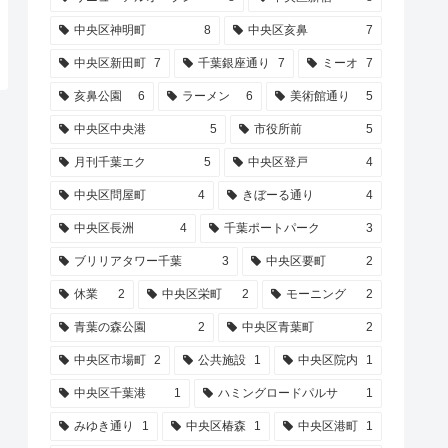
中央区神明町
8
中央区亥鼻
7
中央区新田町
7
千葉銀座通り
7
ミーオ
7
亥鼻公園
6
ラーメン
6
美術館通り
5
中央区中央港
5
市役所前
5
月刊千葉エク
5
中央区登戸
4
中央区問屋町
4
きぼーる通り
4
中央区長洲
4
千葉ポートパーク
3
ブリリアタワー千葉
3
中央区要町
2
休業
2
中央区栄町
2
モーニング
2
青葉の森公園
2
中央区青葉町
2
中央区市場町
2
公共施設
1
中央区院内
1
中央区千葉港
1
ハミングロードパルサ
1
みゆき通り
1
中央区椿森
1
中央区港町
1