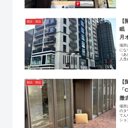
【
開店・閉店
眠
月
場所
にな
（あ
人含
【
開店・閉店
「
撤
央
場所
のタ
てん
ショ