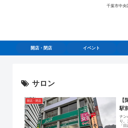
千葉市中央
開店・閉店
イベント
サロン
【
開店・閉店
駅
ナン
り。
「日