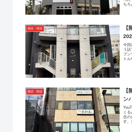
ちろ
【
開店・閉店
2
今回
う話
プン
トル
【
開店・閉店
ン
Yo
くる
念の
す。）