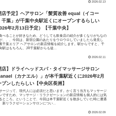
2026.02.13
開店予定】ヘアサロン「髪質改善 equal（イコー
）千葉」が千葉中央駅近くにオープンするらしい
2026年2月13日予定）【千葉中央】
食べることが好きなため、どうしても飲食店の紹介が多くなりがちなの
が、、、今回は、新宿公園のあたりをウロウロしていましたら発見し
裏千葉エリア ヘアサロンの新店情報を紹介します。駅からですと、千
央駅はもちろん、JR千葉駅からも徒...
2026.02.11
開店】ドライヘッドスパ・タイマッサージサロン
Kanael（カナエル）」が本千葉駅近くに2026年2月
ープンしたらしい【中央区長洲】
サージって、現代人には必須だと思います。かく言う当方もマッサージ
ンですため、マッサージ・リラクゼーションの新店情報も個人的には気
るところ。ということで、今回は本千葉駅近くを散歩していた時に遭遇
、新リラクゼーションサロンについ...
2026.02.09