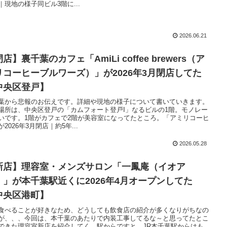
｜現地の様子同ビル3階に...
2026.06.21
店】裏千葉のカフェ「AmiLi coffee brewers（ア
リコーヒーブルワーズ）」が2026年3月閉店してた
中央区登戸】
葉から悲報のお伝えです。詳細や現地の様子について書いていきます。
場所は、中央区登戸の「カムフォート登戸I」なるビルの1階。モノレー
いです。1階がカフェで2階が美容室になってたところ。「アミリコーヒ
2026年3月閉店｜約5年...
2026.05.28
新店】理容室・メンズサロン「一鳳庵（イオア
）」が本千葉駅近くに2026年4月オープンしてた
中央区港町】
食べることが好きなため、どうしても飲食店の紹介が多くなりがちなの
が、、、今回は、本千葉のあたりで内装工事してるな～と思ってたとこ
できた理容室新店を紹介してく。駅からですと、JR本千葉駅からはも