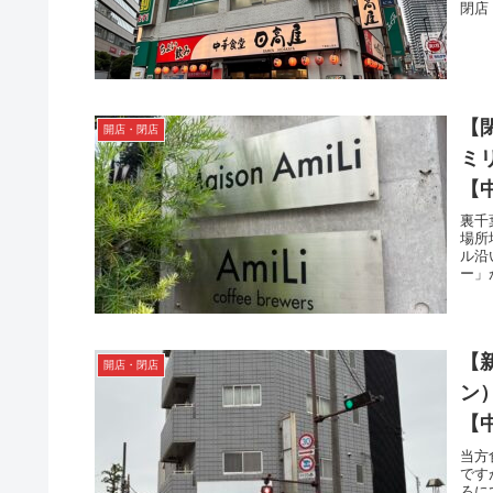
閉店
【閉
開店・閉店
ミ
【
裏千
場所
ル沿
ー」が
【
開店・閉店
ン
【
当方
です
ろに