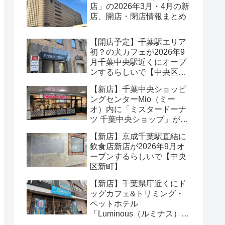
店」の2026年3月・4月の新
店、開店・閉店情報まとめ
【開店予定】千葉駅エリア
初？の犬カフェが2026年9
月千葉中央駅近くにオープ
ンするらしいで【中央区中
央】
【新店】千葉中央ショッピ
ングセンターMio（ミー
オ）内に「ミスタードーナ
ツ 千葉中央ショップ」が
2026年8月オープンするら
【新店】京成千葉駅直結に
しいで【中央区本千葉町】
飲食店新店が2026年9月オ
ープンするらしいで【中央
区新町】
【新店】千葉県庁近くにド
ッグカフェ&トリミング・
ペットホテル
「Luminous（ルミナス）」
が2026年5月オープンする