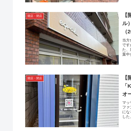
【
開店・閉店
ル
（
当方
です
た、
葉中
【
開店・閉店
「
オ
マッ
ファ
にな
した