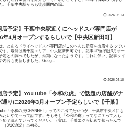
ん、千葉中央駅からも徒歩圏内の場...
2026.05.13
開店予定】千葉中央駅近くにヘッドスパ専門店が
026年4月オープンするらしいで【中央区新田町】
は、とあるドライヘッドスパ専門店がこのへんに新店を出店するってい
です。場所は裏千葉エリア、中央区新田町です。記事UP当初は3月オー
予定との調べでしたが、延期になったようです。これに伴い、記事タイ
や内容も更新しました。Goog...
2026.03.10
開店予定】YouTube「令和の虎」で話題の店舗がナ
パ通りに2026年3月オープン予定らしいで【千葉】
uTube「令和の虎CHANNEL」ってのに出てたやつが、千葉市中央区にも
みたいやで～って話です。そもそも「令和の虎」ってなに？って人も、
ため？読んでいってください。（実は、千葉エクも初めて知ったんで
［3/16追記］当初公...