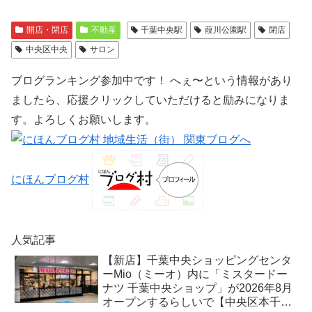
開店・閉店
不動産
千葉中央駅
葭川公園駅
閉店
中央区中央
サロン
ブログランキング参加中です！ へぇ〜という情報があり
ましたら、応援クリックしていただけると励みになりま
す。よろしくお願いします。
にほんブログ村
人気記事
【新店】千葉中央ショッピングセンタ
ーMio（ミーオ）内に「ミスタードー
ナツ 千葉中央ショップ」が2026年8月
オープンするらしいで【中央区本千葉