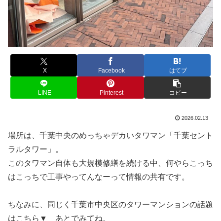
X
Facebook
はてブ
LINE
Pinterest
コピー
2026.02.13
場所は、千葉中央のめっちゃデカいタワマン「千葉セント
ラルタワー」。
このタワマン自体も大規模修繕を続ける中、何やらこっち
はこっちで工事やってんなーって情報の共有です。
ちなみに、同じく千葉市中央区のタワーマンションの話題
はこちら▼ あとでみてね。