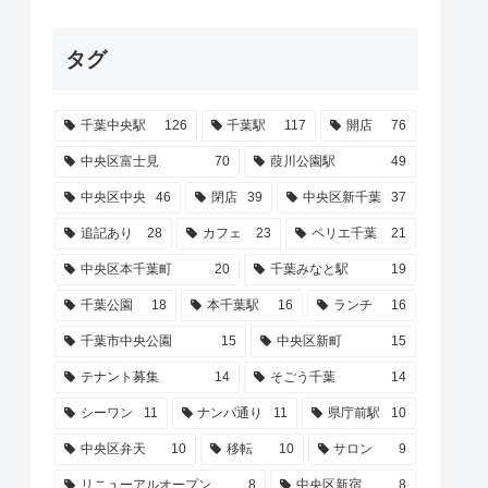
タグ
千葉中央駅
126
千葉駅
117
開店
76
中央区富士見
70
葭川公園駅
49
中央区中央
46
閉店
39
中央区新千葉
37
追記あり
28
カフェ
23
ペリエ千葉
21
中央区本千葉町
20
千葉みなと駅
19
千葉公園
18
本千葉駅
16
ランチ
16
千葉市中央公園
15
中央区新町
15
テナント募集
14
そごう千葉
14
シーワン
11
ナンパ通り
11
県庁前駅
10
中央区弁天
10
移転
10
サロン
9
リニューアルオープン
8
中央区新宿
8