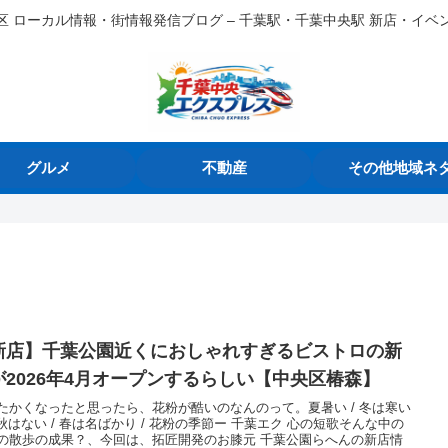
区 ローカル情報・街情報発信ブログ – 千葉駅・千葉中央駅 新店・イベ
グルメ
不動産
その他地域ネ
新店】千葉公園近くにおしゃれすぎるビストロの新
が2026年4月オープンするらしい【中央区椿森】
たかくなったと思ったら、花粉が酷いのなんのって。夏暑い / 冬は寒い
/ 秋はない / 春は名ばかり / 花粉の季節ー 千葉エク 心の短歌そんな中の
の散歩の成果？、今回は、拓匠開発のお膝元 千葉公園らへんの新店情