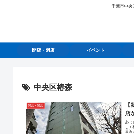
千葉市中央
開店・閉店
イベント
中央区椿森
【
開店・閉店
店
あっ
し 
最近