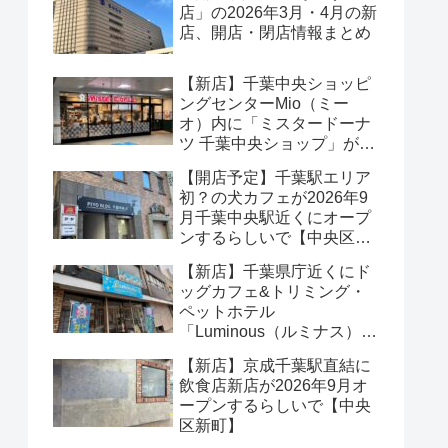
店」の2026年3月・4月の新
店、開店・閉店情報まとめ
【新店】千葉中央ショッピ
ングセンターMio（ミー
オ）内に「ミスタードーナ
ツ 千葉中央ショップ」が
2026年8月オープンするら
【開店予定】千葉駅エリア
しいで【中央区本千葉町】
初？の犬カフェが2026年9
月千葉中央駅近くにオープ
ンするらしいで【中央区中
央】
【新店】千葉県庁近くにド
ッグカフェ&トリミング・
ペットホテル
「Luminous（ルミナス）」
が2026年5月オープンする
【新店】京成千葉駅直結に
らしいで【中央区市場町】
飲食店新店が2026年9月オ
ープンするらしいで【中央
区新町】