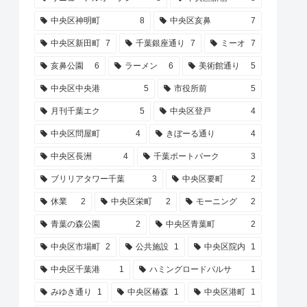
中央区神明町
8
中央区亥鼻
7
中央区新田町
7
千葉銀座通り
7
ミーオ
7
亥鼻公園
6
ラーメン
6
美術館通り
5
中央区中央港
5
市役所前
5
月刊千葉エク
5
中央区登戸
4
中央区問屋町
4
きぼーる通り
4
中央区長洲
4
千葉ポートパーク
3
ブリリアタワー千葉
3
中央区要町
2
休業
2
中央区栄町
2
モーニング
2
青葉の森公園
2
中央区青葉町
2
中央区市場町
2
公共施設
1
中央区院内
1
中央区千葉港
1
ハミングロードパルサ
1
みゆき通り
1
中央区椿森
1
中央区港町
1