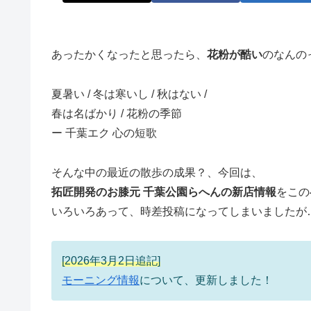
あったかくなったと思ったら、
花粉が酷い
のなんの
夏暑い / 冬は寒いし / 秋はない /
春は名ばかり / 花粉の季節
ー 千葉エク 心の短歌
そんな中の最近の散歩の成果？、今回は、
拓匠開発のお膝元 千葉公園らへんの新店情報
をこの
いろいろあって、時差投稿になってしまいましたが
[2026年3月2日追記]
モーニング情報
について、更新しました！