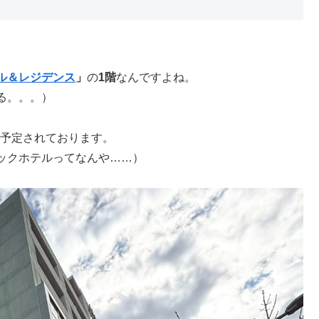
ル＆レジデンス
」
の
1階
なんですよね。
る。。。）
予定されております。
ックホテルってなんや……）