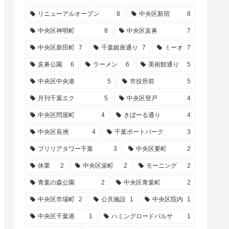
リニューアルオープン
8
中央区新宿
8
中央区神明町
8
中央区亥鼻
7
中央区新田町
7
千葉銀座通り
7
ミーオ
7
亥鼻公園
6
ラーメン
6
美術館通り
5
中央区中央港
5
市役所前
5
月刊千葉エク
5
中央区登戸
4
中央区問屋町
4
きぼーる通り
4
中央区長洲
4
千葉ポートパーク
3
ブリリアタワー千葉
3
中央区要町
2
休業
2
中央区栄町
2
モーニング
2
青葉の森公園
2
中央区青葉町
2
中央区市場町
2
公共施設
1
中央区院内
1
中央区千葉港
1
ハミングロードパルサ
1