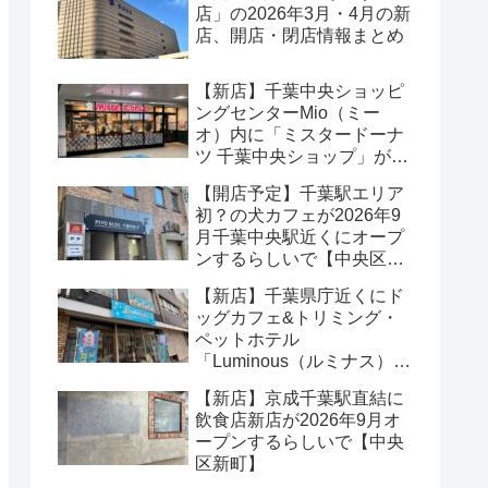
店」の2026年3月・4月の新
店、開店・閉店情報まとめ
【新店】千葉中央ショッピ
ングセンターMio（ミー
オ）内に「ミスタードーナ
ツ 千葉中央ショップ」が
2026年8月オープンするら
【開店予定】千葉駅エリア
しいで【中央区本千葉町】
初？の犬カフェが2026年9
月千葉中央駅近くにオープ
ンするらしいで【中央区中
央】
【新店】千葉県庁近くにド
ッグカフェ&トリミング・
ペットホテル
「Luminous（ルミナス）」
が2026年5月オープンする
【新店】京成千葉駅直結に
らしいで【中央区市場町】
飲食店新店が2026年9月オ
ープンするらしいで【中央
区新町】