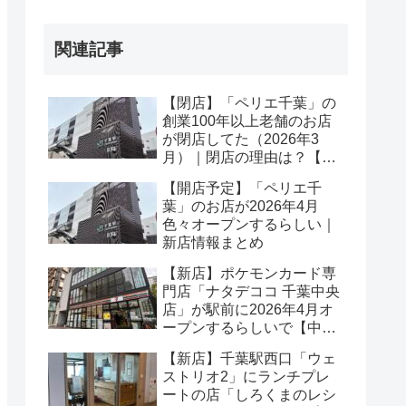
関連記事
【閉店】「ペリエ千葉」の
創業100年以上老舗のお店
が閉店してた（2026年3
月）｜閉店の理由は？【中
央区新千葉】
【開店予定】「ペリエ千
葉」のお店が2026年4月
色々オープンするらしい｜
新店情報まとめ
【新店】ポケモンカード専
門店「ナタデココ 千葉中央
店」が駅前に2026年4月オ
ープンするらしいで【中央
区本千葉町】
【新店】千葉駅西口「ウェ
ストリオ2」にランチプレ
ートの店「しろくまのレシ