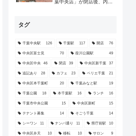
葉中央店」が閉店後、内装
撤去工事やってるみたい
（2026年2月）【中央区中
央】
タグ
千葉中央駅
126
千葉駅
117
開店
76
中央区富士見
70
葭川公園駅
49
中央区中央
46
閉店
39
中央区新千葉
37
追記あり
28
カフェ
23
ペリエ千葉
21
中央区本千葉町
20
千葉みなと駅
19
千葉公園
18
本千葉駅
16
ランチ
16
千葉市中央公園
15
中央区新町
15
テナント募集
14
そごう千葉
14
シーワン
11
ナンパ通り
11
県庁前駅
10
中央区弁天
10
移転
10
サロン
9