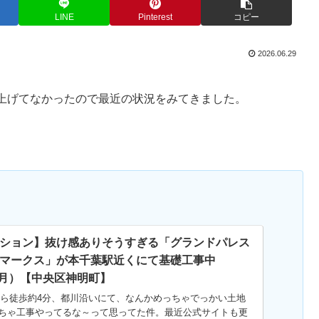
LINE
Pinterest
コピー
2026.06.29
。
上げてなかったので最近の状況をみてきました。
ション】抜け感ありそうすぎる「グランドパレス
マークス」が本千葉駅近くにて基礎工事中
年3月）【中央区神明町】
から徒歩約4分、都川沿いにて、なんかめっちゃでっかい土地
ちゃ工事やってるな～って思ってた件。最近公式サイトも更