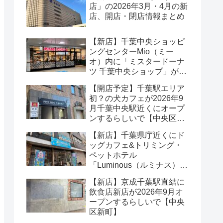
店」の2026年3月・4月の新
店、開店・閉店情報まとめ
【新店】千葉中央ショッピ
ングセンターMio（ミー
オ）内に「ミスタードーナ
ツ 千葉中央ショップ」が
2026年8月オープンするら
【開店予定】千葉駅エリア
しいで【中央区本千葉町】
初？の犬カフェが2026年9
月千葉中央駅近くにオープ
ンするらしいで【中央区中
央】
【新店】千葉県庁近くにド
ッグカフェ&トリミング・
ペットホテル
「Luminous（ルミナス）」
が2026年5月オープンする
【新店】京成千葉駅直結に
らしいで【中央区市場町】
飲食店新店が2026年9月オ
ープンするらしいで【中央
区新町】