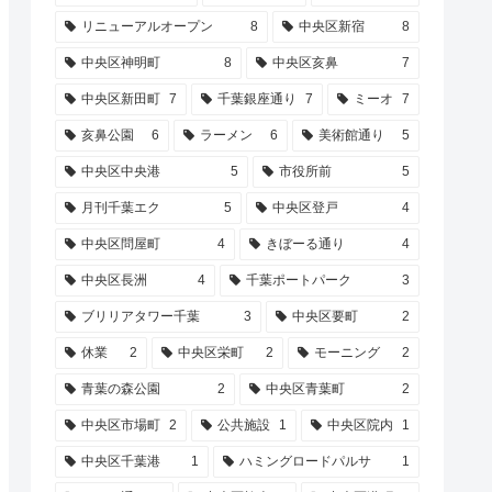
リニューアルオープン
8
中央区新宿
8
中央区神明町
8
中央区亥鼻
7
中央区新田町
7
千葉銀座通り
7
ミーオ
7
亥鼻公園
6
ラーメン
6
美術館通り
5
中央区中央港
5
市役所前
5
月刊千葉エク
5
中央区登戸
4
中央区問屋町
4
きぼーる通り
4
中央区長洲
4
千葉ポートパーク
3
ブリリアタワー千葉
3
中央区要町
2
休業
2
中央区栄町
2
モーニング
2
青葉の森公園
2
中央区青葉町
2
中央区市場町
2
公共施設
1
中央区院内
1
中央区千葉港
1
ハミングロードパルサ
1