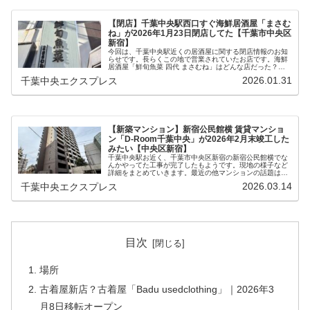
【閉店】千葉中央駅西口すぐ海鮮居酒屋「まさむ
ね」が2026年1月23日閉店してた【千葉市中央区
新宿】
今回は、千葉中央駅近くの居酒屋に関する閉店情報のお知
らせです。長らくこの地で営業されていたお店です。海鮮
居酒屋「鮮旬魚菜 四代 まさむね」はどんな店だった？千
葉中央で海鮮といえば的な存在だった「まさむね」。場所
2026.01.31
千葉中央エクスプレス
は、千葉中央駅の西口すぐ、鳥貴...
【新築マンション】新宿公民館横 賃貸マンショ
ン「D-Room千葉中央」が2026年2月末竣工した
みたい【中央区新宿】
千葉中央駅お近く、千葉市中央区新宿の新宿公民館横でな
んかやってた工事が完了したもようです。現地の様子など
詳細をまとめていきます。最近の他マンションの話題はこ
ちら▼🔗中央区中央（千葉銀座通り）「サンクレイドル千
2026.03.14
千葉中央エクスプレス
葉Ⅲ」🔗中央区神明町（神明湯横）...
目次
場所
古着屋新店？古着屋「Badu usedclothing」｜2026年3
月8日移転オープン