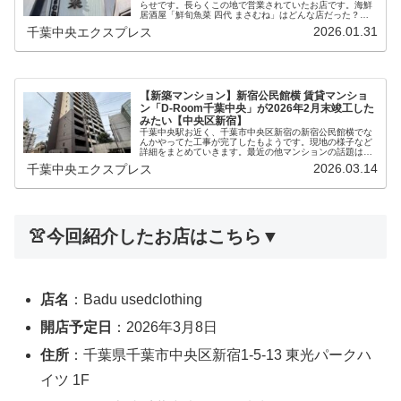
らせです。長らくこの地で営業されていたお店です。海鮮
居酒屋「鮮旬魚菜 四代 まさむね」はどんな店だった？千
葉中央で海鮮といえば的な存在だった「まさむね」。場所
2026.01.31
千葉中央エクスプレス
は、千葉中央駅の西口すぐ、鳥貴...
【新築マンション】新宿公民館横 賃貸マンショ
ン「D-Room千葉中央」が2026年2月末竣工した
みたい【中央区新宿】
千葉中央駅お近く、千葉市中央区新宿の新宿公民館横でな
んかやってた工事が完了したもようです。現地の様子など
詳細をまとめていきます。最近の他マンションの話題はこ
ちら▼🔗中央区中央（千葉銀座通り）「サンクレイドル千
2026.03.14
千葉中央エクスプレス
葉Ⅲ」🔗中央区神明町（神明湯横）...
👚今回紹介したお店はこちら▼
店名
：Badu usedclothing
開店予定日
：2026年3月8日
住所
：千葉県千葉市中央区新宿1-5-13 東光パークハ
イツ 1F