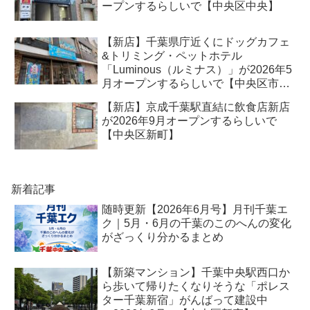
ープンするらしいで【中央区中央】
【新店】千葉県庁近くにドッグカフェ
&トリミング・ペットホテル
「Luminous（ルミナス）」が2026年5
月オープンするらしいで【中央区市場
町】
【新店】京成千葉駅直結に飲食店新店
が2026年9月オープンするらしいで
【中央区新町】
新着記事
随時更新【2026年6月号】月刊千葉エ
ク｜5月・6月の千葉のこのへんの変化
がざっくり分かるまとめ
【新築マンション】千葉中央駅西口か
ら歩いて帰りたくなりそうな「ポレス
ター千葉新宿」がんばって建設中