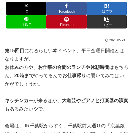
X
Facebook
はてブ
LINE
Pinterest
コピー
2026.05.21
第15回目
になるらしい本イベント、平日金曜日開催とは
なりますが、
お休みの方や、
お仕事の合間のランチや休憩時間
はもちろ
ん、
20時まで
やってるんで
お仕事帰り
に覗いてみてはい
かがでしょうか。
キッチンカー
が来るほか、
大道芸やピアノと打楽器の演奏
もあるみたいやで。
会場は、JR千葉駅からすぐ、千葉駅前大通りの「京葉銀