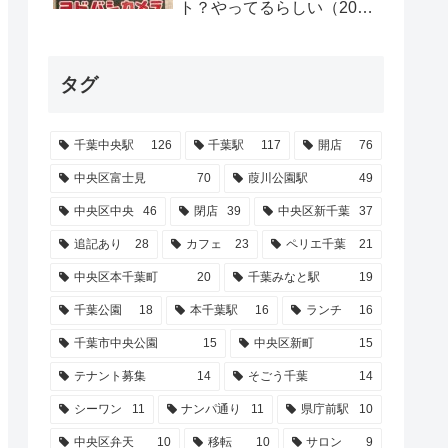
ト？やってるらしい（2026
年2月）【千葉駅】
タグ
千葉中央駅
126
千葉駅
117
開店
76
中央区富士見
70
葭川公園駅
49
中央区中央
46
閉店
39
中央区新千葉
37
追記あり
28
カフェ
23
ペリエ千葉
21
中央区本千葉町
20
千葉みなと駅
19
千葉公園
18
本千葉駅
16
ランチ
16
千葉市中央公園
15
中央区新町
15
テナント募集
14
そごう千葉
14
シーワン
11
ナンパ通り
11
県庁前駅
10
中央区弁天
10
移転
10
サロン
9