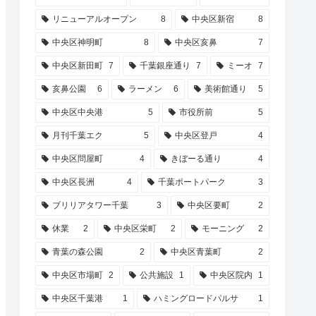
リニューアルオープン
8
中央区新宿
8
中央区神明町
8
中央区亥鼻
7
中央区新田町
7
千葉銀座通り
7
ミーオ
7
亥鼻公園
6
ラーメン
6
美術館通り
5
中央区中央港
5
市役所前
5
月刊千葉エク
5
中央区登戸
4
中央区問屋町
4
きぼーる通り
4
中央区長洲
4
千葉ポートパーク
3
ブリリアタワー千葉
3
中央区要町
2
休業
2
中央区栄町
2
モーニング
2
青葉の森公園
2
中央区青葉町
2
中央区市場町
2
公共施設
1
中央区院内
1
中央区千葉港
1
ハミングロードパルサ
1