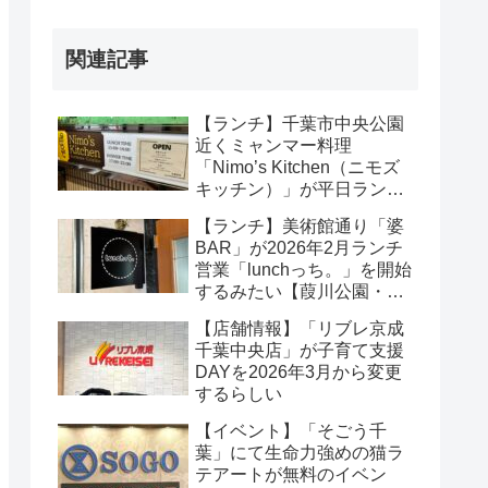
関連記事
【ランチ】千葉市中央公園
近くミャンマー料理
「Nimo’s Kitchen（ニモズ
キッチン）」が平日ランチ
を開始（2026年2月）【葭
【ランチ】美術館通り「婆
川公園・千葉中央】
BAR」が2026年2月ランチ
営業「lunchっち。」を開始
するみたい【葭川公園・千
葉中央】
【店舗情報】「リブレ京成
千葉中央店」が子育て支援
DAYを2026年3月から変更
するらしい
【イベント】「そごう千
葉」にて生命力強めの猫ラ
テアートが無料のイベン