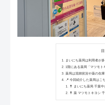
目
まいにち薬局は利用者が多
1階にある薬局「マツモト
薬局は混雑状況や薬の在庫
📍 今回紹介した薬局はこ
💊 まいにち薬局 千葉
💊 薬 マツモトキヨシ