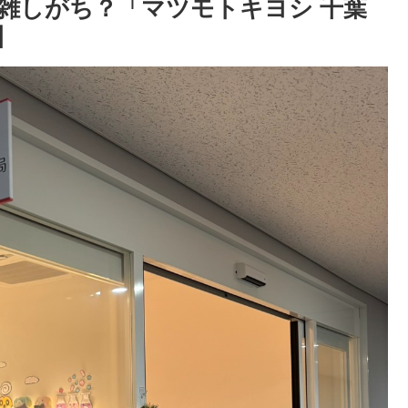
雑しがち？「マツモトキヨシ 千葉
】