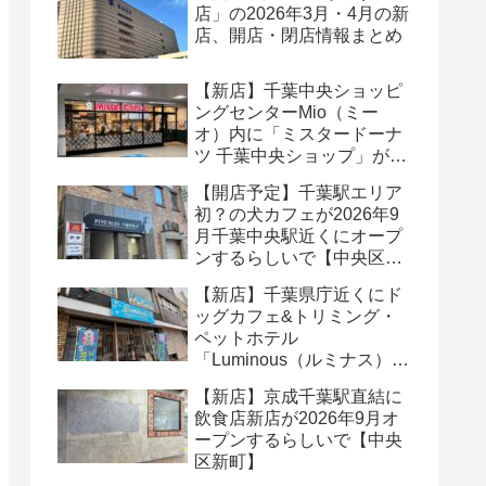
店」の2026年3月・4月の新
店、開店・閉店情報まとめ
【新店】千葉中央ショッピ
ングセンターMio（ミー
オ）内に「ミスタードーナ
ツ 千葉中央ショップ」が
2026年8月オープンするら
【開店予定】千葉駅エリア
しいで【中央区本千葉町】
初？の犬カフェが2026年9
月千葉中央駅近くにオープ
ンするらしいで【中央区中
央】
【新店】千葉県庁近くにド
ッグカフェ&トリミング・
ペットホテル
「Luminous（ルミナス）」
が2026年5月オープンする
【新店】京成千葉駅直結に
らしいで【中央区市場町】
飲食店新店が2026年9月オ
ープンするらしいで【中央
区新町】