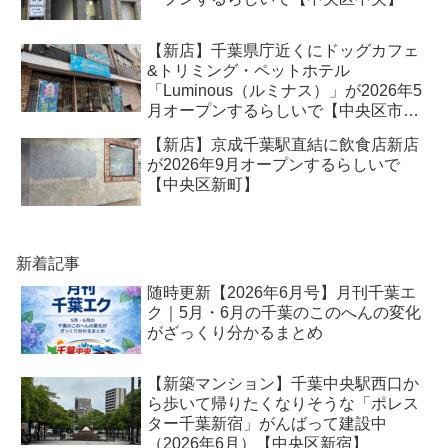
【新店】千葉県庁近くにドッグカフェ
&トリミング・ペットホテル
「Luminous（ルミナス）」が2026年5
月オープンするらしいで【中央区市場
町】
【新店】京成千葉駅直結に飲食店新店
が2026年9月オープンするらしいで
【中央区新町】
新着記事
随時更新【2026年6月号】月刊千葉エ
ク｜5月・6月の千葉のこのへんの変化
がざっくり分かるまとめ
【新築マンション】千葉中央駅西口か
ら歩いて帰りたくなりそうな「ポレス
ター千葉新宿」がんばって建設中
（2026年6月）【中央区新宿】