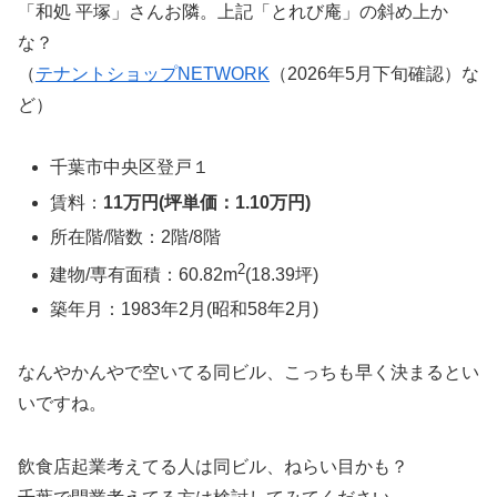
「和処 平塚」さんお隣。上記「とれび庵」の斜め上か
な？
（
テナントショップNETWORK
（2026年5月下旬確認）な
ど）
千葉市中央区登戸１
賃料：
11万円(坪単価：1.10万円)
所在階/階数：2階/8階
2
建物/専有面積：60.82m
(18.39坪)
築年月：1983年2月(昭和58年2月)
なんやかんやで空いてる同ビル、こっちも早く決まるとい
いですね。
飲食店起業考えてる人は同ビル、ねらい目かも？