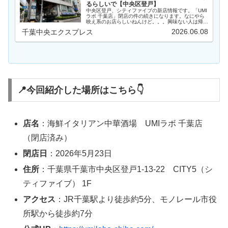
るらしいで【中央区登戸】
中央区登戸、シティファイブの新店情報です。「UMI
ラボ 千葉店」閉店の件の続きになります。なにやら
映え系のお店らしいねんけど。。。興味ない人は帰っ
て～（笑）前回の記事はこちら▼場所場所は、中央区
2026.06.08
千葉中央エクスプレス
登戸の「CITY5（シティファイブ）」なるビル…
📍今回紹介した場所はこちら👇
店名
：海鮮イタリアン中華酒場 UMIラボ 千葉店
（閉店済み）
閉店日
：2026年5月23日
住所
：千葉県千葉市中央区登戸1-13-22 CITY5（シ
ティファイブ） 1F
アクセス
：JR千葉駅より徒歩約5分、モノレール市役
所駅から徒歩約7分