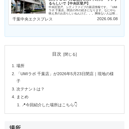
るらしいで【中央区登戸】
中央区登戸、シティファイブの新店情報です。「UMI
ラボ 千葉店」閉店の件の続きになります。なにやら
映え系のお店らしいねんけど。。。興味ない人は帰っ
て～（笑）前回の記事はこちら▼場所場所は、中央区
2026.06.08
千葉中央エクスプレス
登戸の「CITY5（シティファイブ）」なるビル…
目次
場所
「UMIラボ 千葉店」が2026年5月23日閉店｜現地の様
子
次テナントは？
まとめ
📍今回紹介した場所はこちら👇
場所