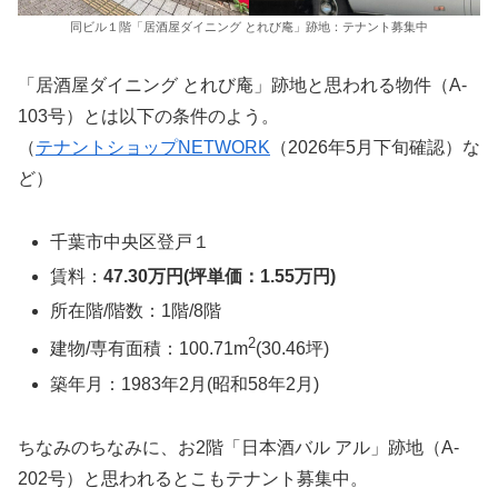
同ビル１階「居酒屋ダイニング とれび庵」跡地：テナント募集中
「居酒屋ダイニング とれび庵」跡地と思われる物件（A-
103号）とは以下の条件のよう。
（
テナントショップNETWORK
（2026年5月下旬確認）な
ど）
千葉市中央区登戸１
賃料：
47.30万円(坪単価：1.55万円)
所在階/階数：1階/8階
2
建物/専有面積：100.71m
(30.46坪)
築年月：1983年2月(昭和58年2月)
ちなみのちなみに、お2階「日本酒バル アル」跡地（A-
202号）と思われるとこもテナント募集中。