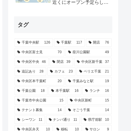
近くにオープン予定らしい
（2026年2月9日予定）|内
覧会予定も【葭川公園駅】
タグ
千葉中央駅
126
千葉駅
117
開店
76
中央区富士見
70
葭川公園駅
49
中央区中央
46
閉店
39
中央区新千葉
37
追記あり
28
カフェ
23
ペリエ千葉
21
中央区本千葉町
20
千葉みなと駅
19
千葉公園
18
本千葉駅
16
ランチ
16
千葉市中央公園
15
中央区新町
15
テナント募集
14
そごう千葉
14
シーワン
11
ナンパ通り
11
県庁前駅
10
中央区弁天
10
移転
10
サロン
9