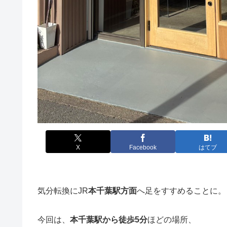
X
Facebook
はてブ
気分転換にJR
本千葉駅方面
へ足をすすめることに。
今回は、
本千葉駅から徒歩5分
ほどの場所、