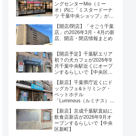
ングセンターMio（ミー
オ）内に「ミスタードーナ
ツ 千葉中央ショップ」が
2026年8月オープンするら
【開店/閉店】「そごう千葉
しいで【中央区本千葉町】
店」の2026年3月・4月の新
店、開店・閉店情報まとめ
【開店予定】千葉駅エリア
初？の犬カフェが2026年9
月千葉中央駅近くにオープ
ンするらしいで【中央区中
央】
【新店】千葉県庁近くにド
ッグカフェ&トリミング・
ペットホテル
「Luminous（ルミナス）」
が2026年5月オープンする
【新店】京成千葉駅直結に
らしいで【中央区市場町】
飲食店新店が2026年9月オ
ープンするらしいで【中央
区新町】