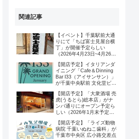
関連記事
【イベント】千葉駅前大通
りにて「ちば富士見屋台横
丁」が開催予定らしい
（2026年4月23日~4月26
日）【千葉・千葉中央・葭
【開店予定】イタリアンダ
川公園】
イニング「Cafe＆Dinning
Bar I33（アイサンサン）」
が千葉中央駅前 文化堂ビル
2階にオープンするらしい
【開店予定】「大衆酒場 売
（2026年2月）
虎(うるとら)総本店」がナ
ンパ通りにオープン予定ら
しい（2026年1月末予定）
【千葉駅】
【開店予定】「ライズ動物
病院 千葉いぬねこ歯科」が
千葉市中央区 広小路交差点