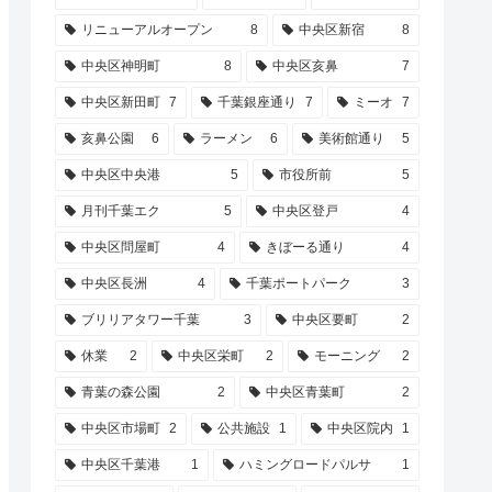
リニューアルオープン
8
中央区新宿
8
中央区神明町
8
中央区亥鼻
7
中央区新田町
7
千葉銀座通り
7
ミーオ
7
亥鼻公園
6
ラーメン
6
美術館通り
5
中央区中央港
5
市役所前
5
月刊千葉エク
5
中央区登戸
4
中央区問屋町
4
きぼーる通り
4
中央区長洲
4
千葉ポートパーク
3
ブリリアタワー千葉
3
中央区要町
2
休業
2
中央区栄町
2
モーニング
2
青葉の森公園
2
中央区青葉町
2
中央区市場町
2
公共施設
1
中央区院内
1
中央区千葉港
1
ハミングロードパルサ
1