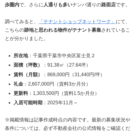
歩圏内
で、さらに
人通りも多い
ナンパ通りの
路面店
です。
調べてみると、
「テナントショップネットワーク」
にて、
こちらの
跡地と思われる物件がテナント募集
されているこ
とが分かりました。
所在地
：千葉県千葉市中央区富士見２
面積（坪数）
：91.38㎡（27.64坪）
賃料（月額）
：869,000円（31,440円/坪）
礼金
：2,607,000円（賃料3か月分）
更新料
：1,303,500円（賃料1.5か月分）
入居可能時期
：2025年11月～
※掲載情報は記事作成時点の内容です。最新の募集状況や
条件については、必ず不動産会社の公式情報をご確認くだ