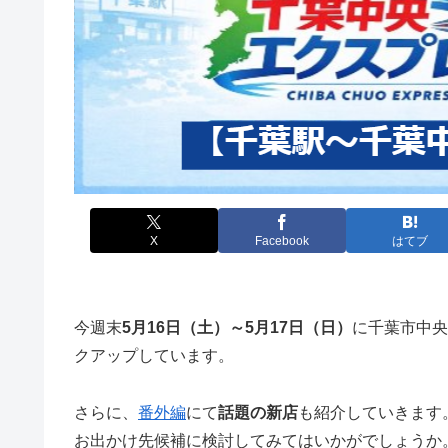
X
Facebook
はてブ
今週末
5月16日（土）～5月17日（日）
に千葉市中央
クアップしています。
さらに、
番外編
にて
話題の新店
も紹介していきます
お出かけ先候補に検討してみてはいかがでしょうか