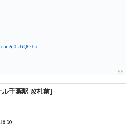
er.com/g3fzRQOtho
ル千葉駅 改札前]
8:00