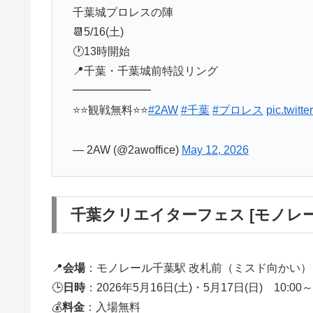
千葉城プロレスの陣
📆5/16(土)
🕐13時開始
📍千葉・千葉城前特設リング
━━━━━━━
⭐️⭐️観戦無料⭐️⭐️
#2AW
#千葉
#プロレス
pic.twitt
— 2AW (@2awoffice)
May 12, 2026
千葉クリエイターフェス [モノレー
📍
会場
：モノレール千葉駅 改札前（ミスド向かい）
🕒
日時
：2026年5月16日(土)・5月17日(日) 10:00～1
💰
料金
：入場無料