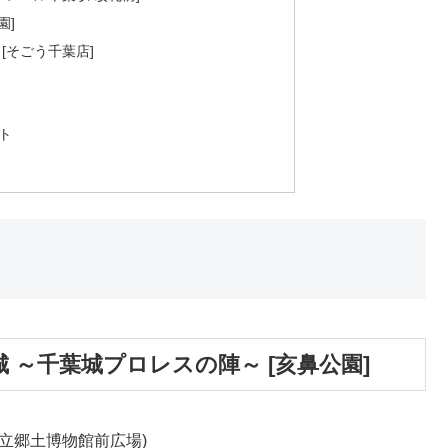
園]
[そごう千葉店]
ト
 ～千葉城プロレスの陣～ [亥鼻公園]
立郷土博物館前広場)