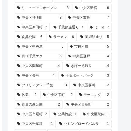
リニューアルオープン
8
中央区新宿
8
中央区神明町
8
中央区亥鼻
7
中央区新田町
7
千葉銀座通り
7
ミーオ
7
亥鼻公園
6
ラーメン
6
美術館通り
5
中央区中央港
5
市役所前
5
月刊千葉エク
5
中央区登戸
4
中央区問屋町
4
きぼーる通り
4
中央区長洲
4
千葉ポートパーク
3
ブリリアタワー千葉
3
中央区要町
2
休業
2
中央区栄町
2
モーニング
2
青葉の森公園
2
中央区青葉町
2
中央区市場町
2
公共施設
1
中央区院内
1
中央区千葉港
1
ハミングロードパルサ
1