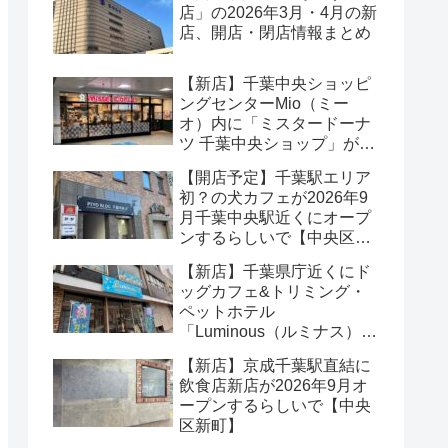
店」の2026年3月・4月の新
店、開店・閉店情報まとめ
【新店】千葉中央ショッピ
ングセンターMio（ミー
オ）内に「ミスタードーナ
ツ 千葉中央ショップ」が
2026年8月オープンするら
【開店予定】千葉駅エリア
しいで【中央区本千葉町】
初？の犬カフェが2026年9
月千葉中央駅近くにオープ
ンするらしいで【中央区中
央】
【新店】千葉県庁近くにド
ッグカフェ&トリミング・
ペットホテル
「Luminous（ルミナス）」
が2026年5月オープンする
【新店】京成千葉駅直結に
らしいで【中央区市場町】
飲食店新店が2026年9月オ
ープンするらしいで【中央
区新町】