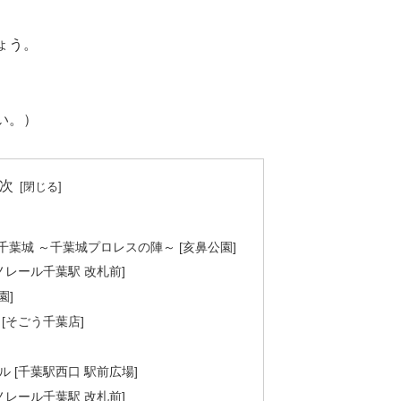
ょう。
。
い。）
次
千葉城 ～千葉城プロレスの陣～ [亥鼻公園]
ノレール千葉駅 改札前]
園]
[そごう千葉店]
 [千葉駅西口 駅前広場]
ノレール千葉駅 改札前]