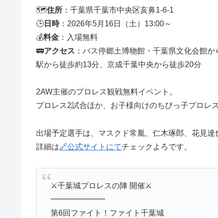
🗺️
住所
：千葉県千葉市中央区亥鼻1-6-1
🕒
日時
：2026年5月16日（土）13:00～
💰
料金
：入場無料
🚃
アクセス
：バス停郷土博物館・千葉県文化会館から
駅から徒歩約13分、京成千葉中央から徒歩20分
2AW主催のプロレス観戦無料イベント。
プロレス2試合ほか、お子様向けのちびっ子プロレ
出場予定選手は、マスクド常胤、仁木琢郎、花見達
詳細は
🔗公式サイトにて
チェックよろです。
⚔️千葉城プロレスの陣 開催⚔️
━━━━━━━
第6回ファイト！ファイト千葉城