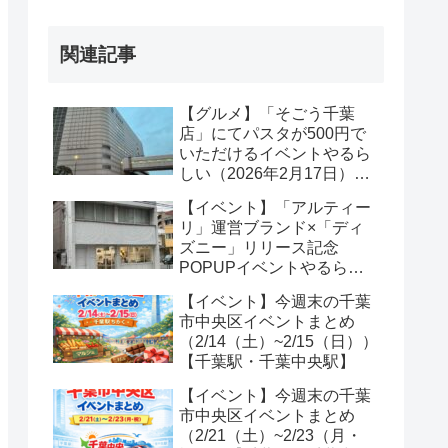
関連記事
【グルメ】「そごう千葉
店」にてパスタが500円で
いただけるイベントやるら
しい（2026年2月17日）
【千葉駅】
【イベント】「アルティー
リ」運営ブランド×「ディ
ズニー」リリース記念
POPUPイベントやるらし
いで（2026年2月28日）
【イベント】今週末の千葉
【中央区新田町】
市中央区イベントまとめ
（2/14（土）~2/15（日））
【千葉駅・千葉中央駅】
【イベント】今週末の千葉
市中央区イベントまとめ
（2/21（土）~2/23（月・