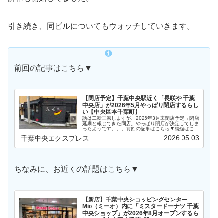
引き続き、同ビルについてもウォッチしていきます。
前回の記事はこちら▼
【閉店予定】千葉中央駅近く「長咲や 千葉
中央店」が2026年5月やっぱり閉店するらし
い【中央区本千葉町】
話は二転三転しますが、2026年3月末閉店予定→閉店
延期と報じてきた同店。やっぱり閉店が決定してしま
ったようです。。。前回の記事はこちら▼続編はこち
ら▼場所場所は、アドレス的には中央区本千葉町。千
2026.05.03
千葉中央エクスプレス
葉中央駅から徒歩約3分、きぼーる通りから一本…
ちなみに、お近くの話題はこちら▼
【新店】千葉中央ショッピングセンター
Mio（ミーオ）内に「ミスタードーナツ 千葉
中央ショップ」が2026年8月オープンするら