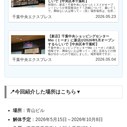
しいで【中央区本千葉町】
待望の…新店！千葉中央になかったミスドがオープ
ン！というか実質復活か？！詳細について、書いてく
で。興味ない人は帰って～（笑）場所場所は、住所的
にはなんと「千葉中央ショッピングセンターMio（ミ
2026.05.23
千葉中央エクスプレス
ーオ）」内！推測にはなりますが、おそらくは1階
の…
【新店】千葉中央ショッピングセンター
Mio（ミーオ）に新店が2026年5月オープン
するらしいで【中央区本千葉町】
千葉中央ショッピングセンターMio（ミーオ）の新店
情報です。興味ない人は帰って～（笑）店名などの情
報が分かったので追記しました。場所場所ですが、京
成千葉中央駅直結の「千葉中央ショッピングセンター
2026.05.04
千葉中央エクスプレス
Mio（ミーオ）」内です。このMio（ミーオ）…
📍今回紹介した場所はこちら▼
場所
：青山ビル
解体予定
：2026年5月15日～2026年10月8日